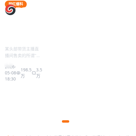
吃瓜5191 - 最新最全娱乐八卦爆料网站
明星八卦
网红爆料
明星八卦
娱乐内幕
综艺爆料
吃瓜5191
某顶流男星深
网红一姐被曝
知名女星与富
选秀节目内幕
某综艺节目
夜密会神秘女
涉嫌虚假宣
豪 husband
曝光，选手票
疑似恶意剪
子，酒店门口
传，涉及金额
感情破裂，
数疑似被操控
辑，嘉宾发
被拍到亲密举
超千万
reportedly
文控诉
前工作人员爆料决
动
已分居半年
赛当晚后台数据异
某头部带货主播直
嘉宾在社交媒体发
常，部分选手票数
播间售卖的所谓"进
布长文，称节目播
据知情人士爆料，
两人最后一次公开
2026-
出现不自然跳涨...
口燕窝"被检测实为
出内容与实际情况
134.6
2.5
当晚两人在酒店停
同框已是半年前，
05-08
2026-
2026-
万
万
糖水...
严重不符...
留超过三小时，离
女方社交平台已删
198.5
98.8
1.9
3.5
12:45
05-08
05-08
2026-
2026-
万
万
万
万
开时女方明显情绪
除所有合照...
284.7
156.7
5.6
2.9
18:30
09:20
05-08
05-08
激动...
万
万
万
万
22:15
15:00