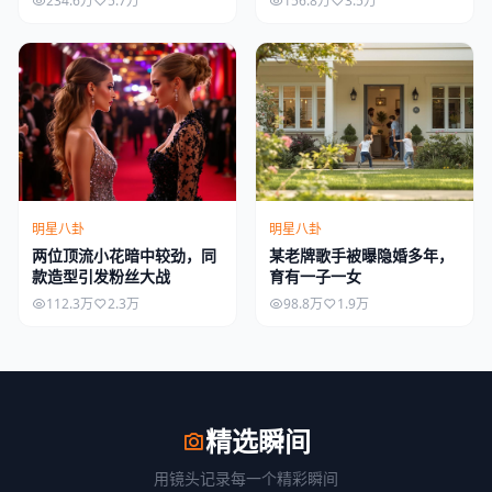
234.6万
5.7万
156.8万
3.5万
明星八卦
明星八卦
两位顶流小花暗中较劲，同
某老牌歌手被曝隐婚多年，
款造型引发粉丝大战
育有一子一女
112.3万
2.3万
98.8万
1.9万
精选瞬间
用镜头记录每一个精彩瞬间