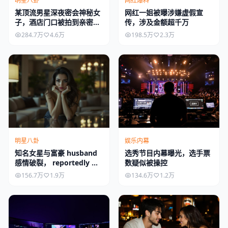
明星八卦
网红爆料
某顶流男星深夜密会神秘女
网红一姐被曝涉嫌虚假宣
子，酒店门口被拍到亲密举
传，涉及金额超千万
动
284.7万
4.6万
198.5万
2.3万
明星八卦
娱乐内幕
知名女星与富豪 husband
选秀节目内幕曝光，选手票
感情破裂， reportedly 已
数疑似被操控
分居半年
156.7万
1.9万
134.6万
1.2万