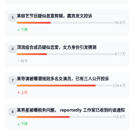
某综艺节目疑似恶意剪辑，嘉宾发文控诉
5
98.8万
下降
顶流组合成员疑似恋爱，女方身份引发猜测
6
87.7万
持平
某导演被曝潜规则多名女演员，已有三人公开控诉
7
234.6万
上升
某男星被曝税务问题， reportedly 工作室已收到约谈通知
8
156.8万
下降