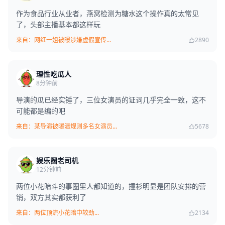
作为食品行业从业者，燕窝检测为糖水这个操作真的太常见
了，头部主播基本都这样玩
来自：网红一姐被曝涉嫌虚假宣传...
2890
理性吃瓜人
8分钟前
导演的瓜已经实锤了，三位女演员的证词几乎完全一致，这不
可能都是编的吧
来自：某导演被曝潜规则多名女演员...
5678
娱乐圈老司机
12分钟前
两位小花暗斗的事圈里人都知道的，撞衫明显是团队安排的营
销，双方其实都获利了
来自：两位顶流小花暗中较劲...
2134