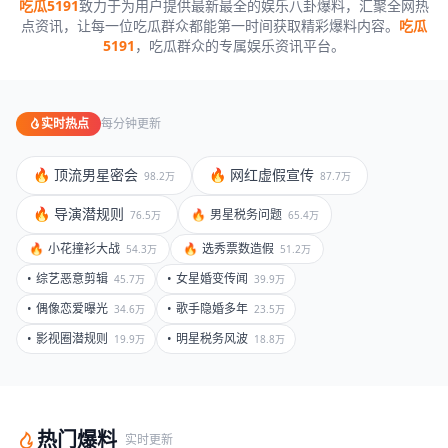
吃瓜5191
致力于为用户提供最新最全的娱乐八卦爆料，汇聚全网热
点资讯，让每一位吃瓜群众都能第一时间获取精彩爆料内容。
吃瓜
5191
，吃瓜群众的专属娱乐资讯平台。
实时热点
每分钟更新
🔥
顶流男星密会
🔥
网红虚假宣传
98.2万
87.7万
🔥
导演潜规则
🔥
男星税务问题
65.4万
76.5万
🔥
小花撞衫大战
🔥
选秀票数造假
54.3万
51.2万
•
综艺恶意剪辑
•
女星婚变传闻
45.7万
39.9万
•
偶像恋爱曝光
•
歌手隐婚多年
34.6万
23.5万
•
影视圈潜规则
•
明星税务风波
19.9万
18.8万
热门爆料
实时更新