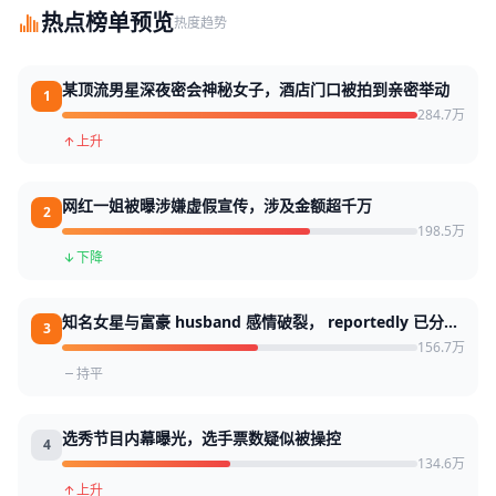
热点榜单预览
热度趋势
某顶流男星深夜密会神秘女子，酒店门口被拍到亲密举动
1
284.7万
上升
网红一姐被曝涉嫌虚假宣传，涉及金额超千万
2
198.5万
下降
知名女星与富豪 husband 感情破裂， reportedly 已分居
3
半年
156.7万
持平
选秀节目内幕曝光，选手票数疑似被操控
4
134.6万
上升