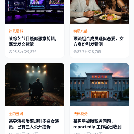
综艺爆料
明星八卦
某综艺节目疑似恶意剪辑，
顶流组合成员疑似恋爱，女
嘉宾发文控诉
方身份引发猜测
98.8万
9,876
87.7万
8,765
圈内丑闻
法律税务
某导演被曝潜规则多名女演
某男星被曝税务问题，
员，已有三人公开控诉
reportedly 工作室已收到
约谈通知