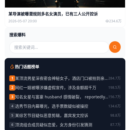
某导演被曝潜规则多名女演员，已有三人公开控诉
2026-05-07 20:00
234.6万
搜索爆料
热门话题榜单
某顶流男星深夜密会神秘女子，酒店门口被拍到亲
1
284.7万
密举动
网红一姐被曝涉嫌虚假宣传，涉及金额超千万
2
198.5万
知名女星与富豪 husband 感情破裂， reportedly
3
156.7万
已分居半年
选秀节目内幕曝光，选手票数疑似被操控
4
134.6万
某综艺节目疑似恶意剪辑，嘉宾发文控诉
5
98.8万
顶流组合成员疑似恋爱，女方身份引发猜测
6
87.7万