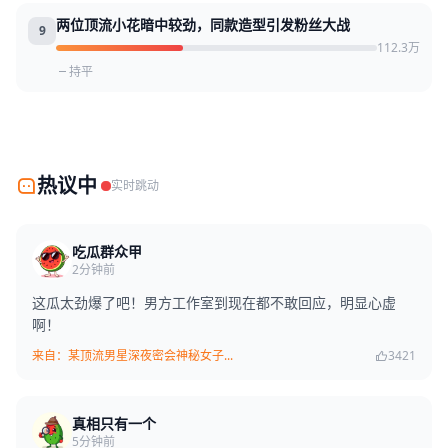
两位顶流小花暗中较劲，同款造型引发粉丝大战
9
112.3万
持平
热议中
实时跳动
吃瓜群众甲
2分钟前
这瓜太劲爆了吧！男方工作室到现在都不敢回应，明显心虚
啊！
来自：某顶流男星深夜密会神秘女子...
3421
真相只有一个
5分钟前