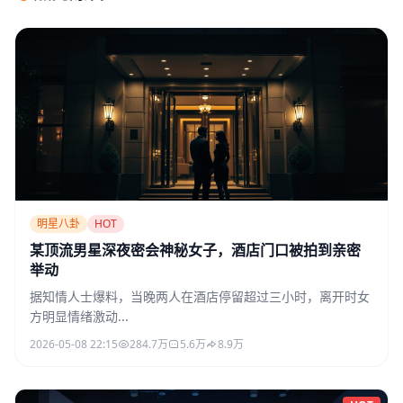
明星八卦
HOT
某顶流男星深夜密会神秘女子，酒店门口被拍到亲密
举动
据知情人士爆料，当晚两人在酒店停留超过三小时，离开时女
方明显情绪激动...
2026-05-08 22:15
284.7万
5.6万
8.9万